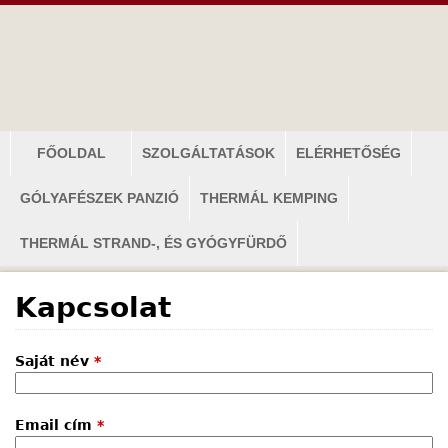
Jump to navigation
F
FŐOLDAL
SZOLGÁLTATÁSOK
ELÉRHETŐSÉG
ő
GÓLYAFÉSZEK PANZIÓ
THERMÁL KEMPING
m
e
THERMÁL STRAND-, ÉS GYÓGYFÜRDŐ
n
ü
Kapcsolat
Saját név
*
Email cím
*